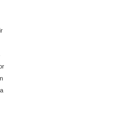
ir
s
or
nn
la