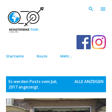
Direkt zum Hauptbereich
Startseite
Route
Mehr…
P
Es werden Posts vom Juli,
ALLE ANZEIGEN
o
2017 angezeigt.
s
t
s