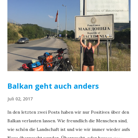
gefahren. Nun radeln sie zurück in ihre Heimat, Sombor in
Serbien. Wir fahren gemeinsam bis Thessaloniki,
beschließen den Abend gemeinsam zu verbringen und
quartieren uns alle samt im gleichen Hostel ein. Im
Anschluss gehen wir essen und trinken. Für die Zwei geht
es am nächsten Morgen weiter in die Richtung aus der wir
gekommen sind. Für uns, natürlich, in Richtung Osten. Die
Jungs von Veloart aus Serbien Bis Istanbul sind es rund
700...
Balkan geht auch anders
Juli 02, 2017
In den letzten zwei Posts haben wir nur Positives über den
Balkan verlauten lassen. Wie freundlich die Menschen sind,
wie schön die Landschaft ist und wie wir immer wieder aufs
Neue überrascht wurden. Überrascht, oder besser gesagt