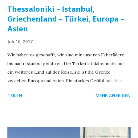
Thessaloniki – Istanbul,
Griechenland – Türkei, Europa –
Asien
Juli 16, 2017
Wir haben es geschafft, wir sind mir unseren Fahrrädern
bis nach Istanbul gefahren. Die Türkei ist dabei nicht nur
ein weiteres Land auf der Reise, sie ist die Grenze
zwischen Europa und Asien. Ein starkes Gefühl mit dem Rad
den Kontinent verlassen zu haben. Unseren ersten
TEILEN
MEHR ANZEIGEN
Eindrücke von Istanbul Direkt bei unserer Ausfahrt aus
dem kleinen Städtchen Epanomi, dort wo wir unsere
Strandtage zugebracht haben, treffen wir zwei weitere
Radreisende. Aleksander und Milan von Veloart . Die zwei
sind per Bus und ihren Rädern im Gepäck nach Epanomi