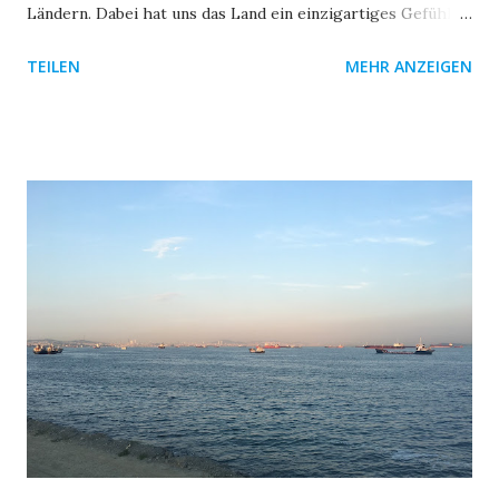
Ländern. Dabei hat uns das Land ein einzigartiges Gefühl
vermittelt, nämlich das der extremen Gegensätze. Alles
TEILEN
MEHR ANZEIGEN
beginnt mit unserer Ausfahrt aus Istanbul. Um dem dichten
Stadtverkehr zu entgehen nehmen wir die Fähre nach
Yalova, einer kleinen Stadt im asiatischen Teil der Türkei.
Damit sind wir auch endgültig in Asien. Von dort aus geht
es weiter, immer der D100 entlang in Richtung Osten.
Abschiedsfoto mit der Hostelcrew vom Second Home in
Istanbul Die D100 ist „die Straße“ in der gesamten Türkei.
Sie führt von West nach Ost und verbindet das europäische,
mit asiatischen Ende der Türkei. Auf ihr sind wir bereits,
wie so viele andere Radler auch, nach Istanbul eingefahren.
Auf ihr wollen wir, wie so viele andere Radler auch, weiter
in Richtung Iran. Das die D100 von so vielen Radreisenden
genutzt wird hat einen Grund. ...