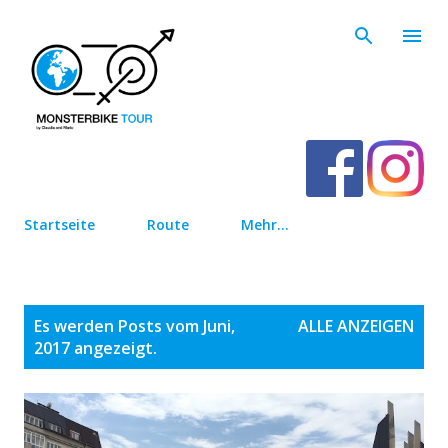
Direkt zum Hauptbereich
Startseite
Route
Mehr…
P
Es werden Posts vom Juni,
ALLE ANZEIGEN
o
2017 angezeigt.
s
t
s