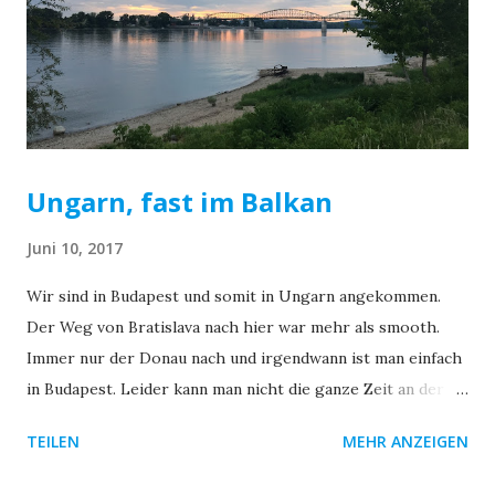
Straßenrand wo es denn Trinkwasser gäbe. Wir kommen
ins Gespräch und nach den ersten drei Sätzen lädt uns
Michael in sein Wochenendhaus an einem Donauarm ein.
Und damit nicht genug. Dort angekommen stellt sich raus,
das ...
Ungarn, fast im Balkan
Juni 10, 2017
Wir sind in Budapest und somit in Ungarn angekommen.
Der Weg von Bratislava nach hier war mehr als smooth.
Immer nur der Donau nach und irgendwann ist man einfach
in Budapest. Leider kann man nicht die ganze Zeit an der
Donau entlang fahren, es gibt einfach keine Wege, und man
TEILEN
MEHR ANZEIGEN
muss größtenteils auf Straßen ausweichen. Dort hält sich
der Verkehr aber weitestgehend in Grenzen. Irgendwo an