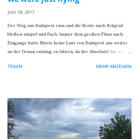
Juni 18, 2017
Der Weg aus Budapest raus und die Route nach Belgrad
bleiben simpel und flach. Immer dem großen Fluss nach.
Eingangs hatte Mario keine Lust von Budapest aus weiter
an der Donau entlang zu fahren, da der Abschnitt für seine
Eintönigkeit bekannt ist. Aber nach Belgrad/Serbien ist es
TEILEN
MEHR ANZEIGEN
nun einmal die sinnvollste Route. Also los. Zu Gast bei
Michael Nach nichtmal zehn Minuten im Sattel fallen uns
zwei Radreisende am Straßenrand ins Auge. Caro und Luba
aus Jena. Sie pumpen gerade einen ihrer Reifen wieder auf
und wollen weiter der Donau entlang in Richtung Rumänien.
Wir quatschen kurz und entscheiden uns gemeinsam
weiterzufahren. Die Gesellschaft im Sattel ist eine
willkommene Abwechslung und so spulen sich 70-80KM
wie von selbst ab. Am Abend fragt Caro einen Mann am