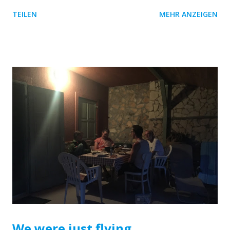
nächstes Ziel. Es gibt Bier beziehungsweise Eiskaffee. Wir
TEILEN
MEHR ANZEIGEN
sind 80er Kinder und 90er Typen. In unserer Kindheit und
Jugend hatten die Worte Belgrad, Kosovo und Pristina nur
eine Assoziation: Krieg. Das NEWBORN Monument in
Pristina. Und wie kommen wir auf die Idee in den Kosovo
zu fahren? Wir sitzen in Belgrad und überlegen wie es
weiter geht. Rumänien soll spannend zum Radeln sein, ist
aber ziemlich groß und nur der Weg an der Donau entlang
würde für uns Sinn machen. Der direkte Weg durch
Bulgarien in Richtung Türkei wäre eine weitere Option,
aber irgendwie ist es zu früh für Asien. Wir wollen mehr
Balkan. Wir finden eine gute Route durch Zentralserbien,
den Kosovo, bis runter nach Thessaloniki in Griechenland.
Am Tag drauf sitzen wir im Sattel, das neue...
We were just flying