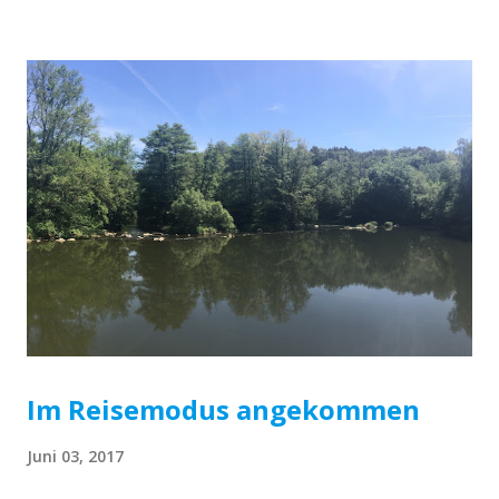
der Donau Budapest selbst ist einfach einzigartig. In der
Stadt wird sehr viel Rad gefahren, aber die Umstände für
Radler sind ein Desaster. Zwar sind in den letzten zehn
Jahren viele neue Radwege entstanden, aber man ist doch
zu 95% auf der Straße unterwegs, wo man von den anderen
Verkehrsteilnehmern komplett ignoriert wird. Da kribbelt
es schon beim Gedanken an Städte wie Istanbul. Wenn man
erst einmal von der Straße runter ist, fühlt sich Budapest
an wie Berlin. Nur eben für Backpacker anstelle von
Clubtouristen. In der Innenstadt reiht sich Hostel an
Hostel und in den Hinterhöfen finden sic...
Im Reisemodus angekommen
Juni 03, 2017