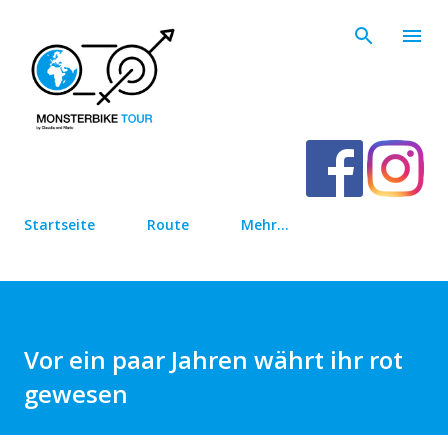
Direkt zum Hauptbereich
Startseite
Route
Mehr…
Vor ein paar Jahren währt ihr rot
gewesen