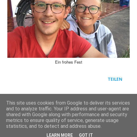
Ein frohes Fest
TEILEN
This site uses cookies from Google to deliver its services
and to analyze traffic. Your IP address and user-agent are
shared with Google along with performance and security
metrics to ensure quality of service, generate usage
Powered by Blogger
statistics, and to detect and address abuse.
LEARN MORE
GOT IT